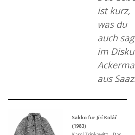
ist kurz,
was du
auch sag
im Disku
Ackerma
aus Saaz
Sakko für Jiří Kolář
(1983)
Karel Trinkewitz, „Das