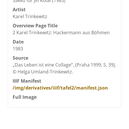
Sakko für Jiří Kolář (1983)
Artist
Karel Trinkewitz
Overview Page Title
2 Karel Trinkewitz: Hackermann aus Böhmen
Date
1983
Source
„Das Leben ist eine Collage“, (Praha 1999, S. 39),
© Helga Umland-Trinkewitz.
IIIF Manifest
/img/derivatives/iiif/tafel2/manifest.json
Full Image