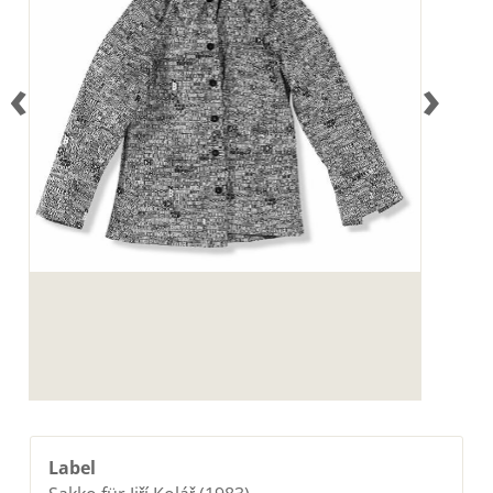
‹
›
Label