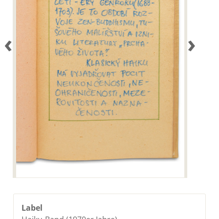
‹
›
Label